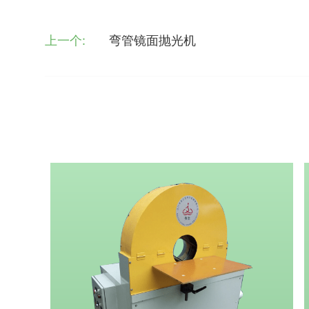
上一个:
弯管镜面抛光机