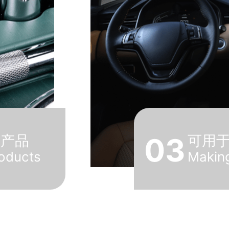
浴产品
03
可用
roducts
Making