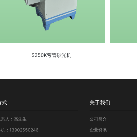
S250K弯管砂光机
方式
关于我们
联系人：高先生
公司简介
企业资讯
机：13902550246