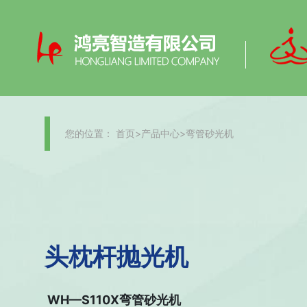
您的位置：
首页
>
产品中心
>
弯管砂光机
头枕杆抛光机
WH—S110X弯管砂光机