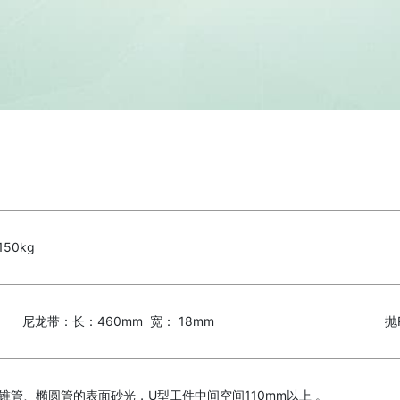
150kg
m 尼龙带：长：460mm 宽： 18mm
抛
圆锥管、椭圆管的表面砂光，U型工件中间空间110mm以上 。